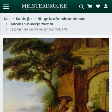
Start
Kunststijlen
Niet geclassificeerde kunstenaars
Francois Louis Joseph Watteau
Standaard zoeken
AI-beeldzoeker
De jongen uit Savoye en zijn marmot, 1783
Zoek op kunstenaar, titel of stijl – bijv.
Beschrijf de scène – bijv. groene
Monet, Sterrennacht, impressionisme,
weide, abstract met veel rood, donker
Hokusai-golf, naakt.
olieverfschilderij, staand naakt naast
een boom.