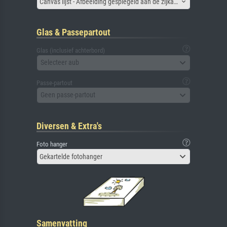
Canvas lijst - Afbeelding gespiegeld aan de zijkant
Glas & Passepartout
Glas (inclusief achterbord)
Selecteer aub
Passe-partout
Geen passe-partout
Diversen & Extra's
Foto hanger
Gekartelde fotohanger
Samenvatting