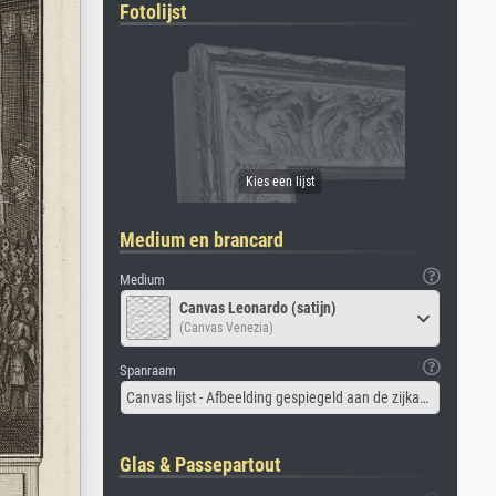
Fotolijst
Medium en brancard
Medium
Canvas Leonardo (satijn)
(Canvas Venezia)
Spanraam
Canvas lijst - Afbeelding gespiegeld aan de zijkant
Glas & Passepartout