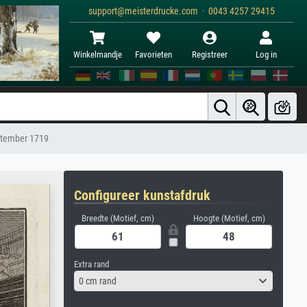
support@meisterdrucke.com · 0043 4257 29415
Winkelmandje
Favorieten
Registreer
Log in
eptember 1719
Configureer kunstafdruk
Breedte (Motief, cm)
Hoogte (Motief, cm)
Extra rand
0 cm rand