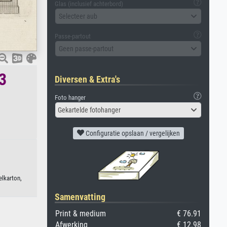
Glas (inclusief achterbord)
Selecteer aub
Passe-partout
Geen passe-partout
3
Diversen & Extra's
Foto hanger
Gekartelde fotohanger
Configuratie opslaan / vergelijken
elkarton,
Samenvatting
Print & medium
€ 76.91
Afwerking
€ 12.98