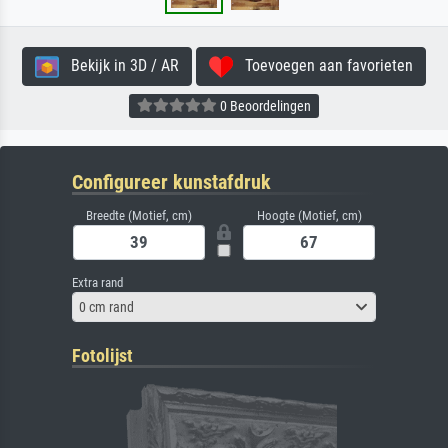
Bekijk in 3D / AR
Toevoegen aan favorieten
0 Beoordelingen
Configureer kunstafdruk
Breedte (Motief, cm)
Hoogte (Motief, cm)
Extra rand
0 cm rand
Fotolijst