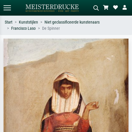
Start
Kunststijlen
Niet geclassificeerde kunstenaars
Francisco Laso
De Spinner
Standaard zoeken
AI-beeldzoeker
Zoek op kunstenaar, titel of stijl – bijv.
Beschrijf de scène – bijv. groene
Monet, Sterrennacht, impressionisme,
weide, abstract met veel rood, donker
Hokusai-golf, naakt.
olieverfschilderij, staand naakt naast
een boom.