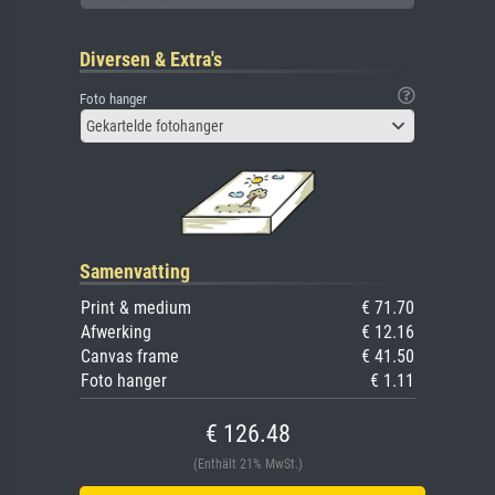
Diversen & Extra's
Foto hanger
Gekartelde fotohanger
Samenvatting
Print & medium
€ 71.70
Afwerking
€ 12.16
Canvas frame
€ 41.50
Foto hanger
€ 1.11
€ 126.48
(Enthält 21% MwSt.)