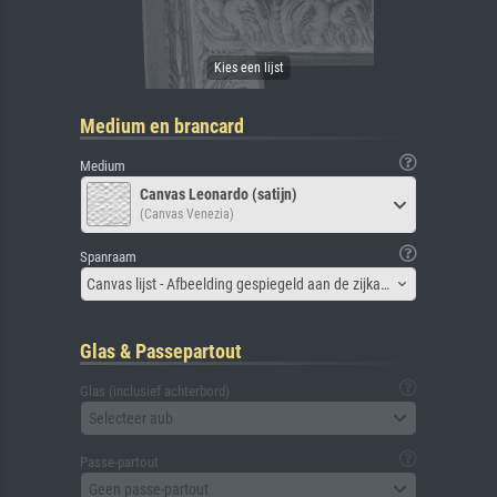
Medium en brancard
Medium
Canvas Leonardo (satijn)
(Canvas Venezia)
Spanraam
Canvas lijst - Afbeelding gespiegeld aan de zijkant
Glas & Passepartout
Glas (inclusief achterbord)
Selecteer aub
Passe-partout
Geen passe-partout