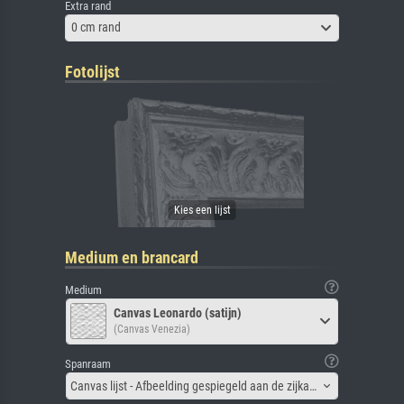
Extra rand
0 cm rand
Fotolijst
Medium en brancard
Medium
Canvas Leonardo (satijn)
(Canvas Venezia)
Spanraam
Canvas lijst - Afbeelding gespiegeld aan de zijkant