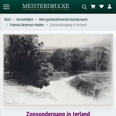
Start
Kunststijlen
Niet geclassificeerde kunstenaars
Francis Seymour Haden
Zonsondergang in Ierland
Standaard zoeken
AI-beeldzoeker
Zoek op kunstenaar, titel of stijl – bijv.
Beschrijf de scène – bijv. groene
Monet, Sterrennacht, impressionisme,
weide, abstract met veel rood, donker
Hokusai-golf, naakt.
olieverfschilderij, staand naakt naast
een boom.
Zonsondergang in Ierland