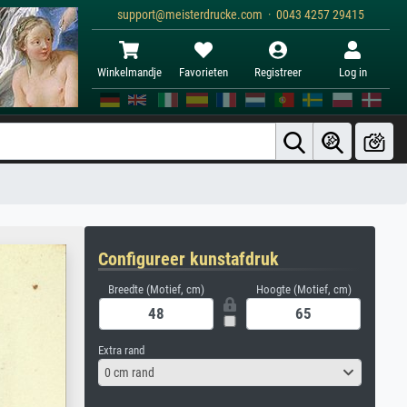
support@meisterdrucke.com · 0043 4257 29415
Winkelmandje
Favorieten
Registreer
Log in
Configureer kunstafdruk
Breedte (Motief, cm)
Hoogte (Motief, cm)
Extra rand
0 cm rand