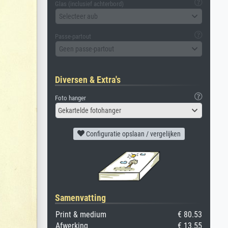
Glas (inclusief achterbord)
Selecteer aub
Passe-partout
Geen passe-partout
Diversen & Extra's
Foto hanger
Gekartelde fotohanger
Configuratie opslaan / vergelijken
Samenvatting
Print & medium
€ 80.53
Afwerking
€ 13.55