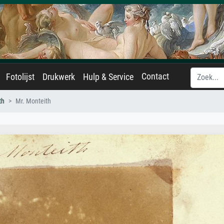
Contact
Fotolijst
Drukwerk
Hulp & Service
th
Mr. Monteith