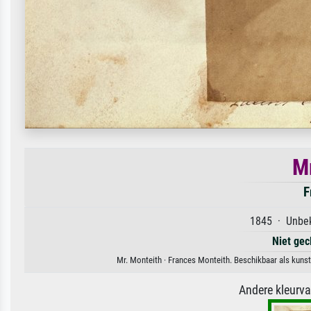
Mr
F
1845 · Unbek
Niet gec
Mr. Monteith · Frances Monteith. Beschikbaar als kunst
Andere kleurv