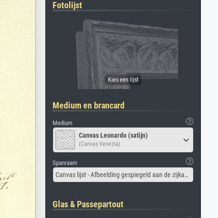
Fotolijst
Medium en brancard
Medium
Canvas Leonardo (satijn)
(Canvas Venezia)
Spanraam
Canvas lijst - Afbeelding gespiegeld aan de zijkant
Glas & Passepartout