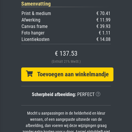
Samenvatting
Print & medium
€ 70.41
Afwerking
€ 11.99
Canvas frame
€ 39.93
Foto hanger
€ 1.11
Licentiekosten
€ 14.08
€ 137.53
(Enthält 21% MwSt.)
Toevoegen aan winkelmandje
Scherpheid afbeelding:
PERFECT
Mocht u aanpassingen in de helderheid en kleur
wensen, of een aangepaste uitsnede van de
afbeelding, dan voeren wij deze wijzigingen graag
zonder extra kosten voor u door. Aarzel alstublieft niet