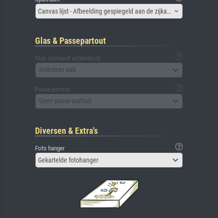
Canvas lijst - Afbeelding gespiegeld aan de zijkant
Glas & Passepartout
Glas (inclusief achterbord)
Selecteer aub
Passe-partout
Geen passe-partout
Diversen & Extra's
Foto hanger
Gekartelde fotohanger