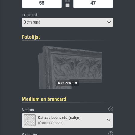
Extra rand
0 cm rand
Fotolijst
Medium en brancard
Medium
Canvas Leonardo (satijn)
(Canvas Venezia)
Spanraam