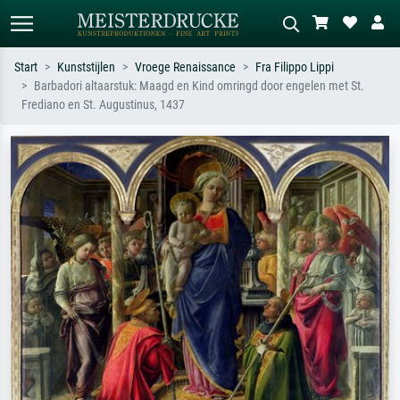
Start
Kunststijlen
Vroege Renaissance
Fra Filippo Lippi
Barbadori altaarstuk: Maagd en Kind omringd door engelen met St.
Standaard zoeken
AI-beeldzoeker
Frediano en St. Augustinus, 1437
Zoek op kunstenaar, titel of stijl – bijv.
Beschrijf de scène – bijv. groene
Monet, Sterrennacht, impressionisme,
weide, abstract met veel rood, donker
Hokusai-golf, naakt.
olieverfschilderij, staand naakt naast
een boom.