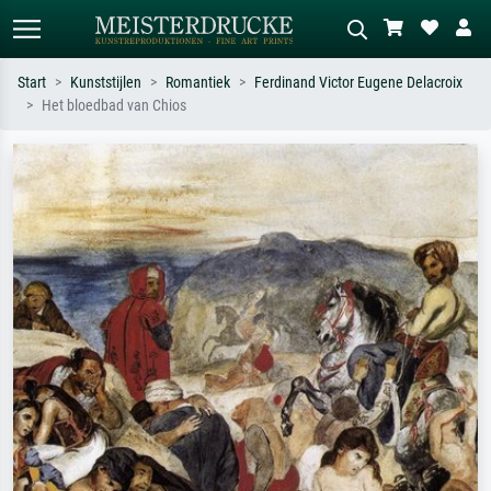
Start
Kunststijlen
Romantiek
Ferdinand Victor Eugene Delacroix
Het bloedbad van Chios
Standaard zoeken
AI-beeldzoeker
Zoek op kunstenaar, titel of stijl – bijv.
Beschrijf de scène – bijv. groene
Monet, Sterrennacht, impressionisme,
weide, abstract met veel rood, donker
Hokusai-golf, naakt.
olieverfschilderij, staand naakt naast
een boom.