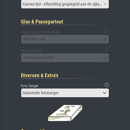
Canvas lijst - Afbeelding gespiegeld aan de zijkant
Glas & Passepartout
Glas (inclusief achterbord)
Selecteer aub
Passe-partout
Geen passe-partout
Diversen & Extra's
Foto hanger
Gekartelde fotohanger