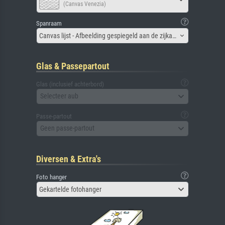
(Canvas Venezia)
Spanraam
Canvas lijst - Afbeelding gespiegeld aan de zijkant
Glas & Passepartout
Glas (inclusief achterbord)
Selecteer aub
Passe-partout
Geen passe-partout
Diversen & Extra's
Foto hanger
Gekartelde fotohanger