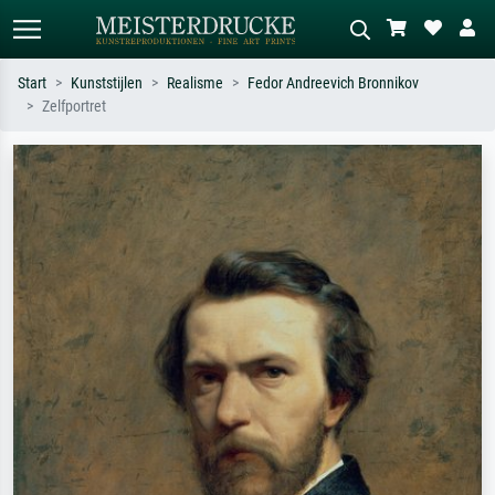
Start
Kunststijlen
Realisme
Fedor Andreevich Bronnikov
Zelfportret
Standaard zoeken
AI-beeldzoeker
Zoek op kunstenaar, titel of stijl – bijv.
Beschrijf de scène – bijv. groene
Monet, Sterrennacht, impressionisme,
weide, abstract met veel rood, donker
Hokusai-golf, naakt.
olieverfschilderij, staand naakt naast
een boom.