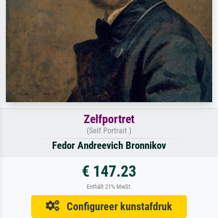
Zelfportret
(Self Portrait )
Fedor Andreevich Bronnikov
€ 147.23
Enthält 21% MwSt.
Configureer kunstafdruk