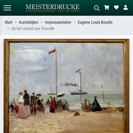
Start
Kunststijlen
Impressionisme
Eugene Louis Boudin
Op het strand van Trouville
Standaard zoeken
AI-beeldzoeker
Zoek op kunstenaar, titel of stijl – bijv.
Beschrijf de scène – bijv. groene
Monet, Sterrennacht, impressionisme,
weide, abstract met veel rood, donker
Hokusai-golf, naakt.
olieverfschilderij, staand naakt naast
een boom.