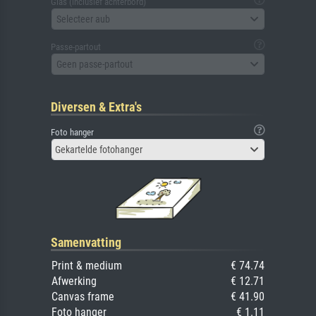
Glas (inclusief achterbord)
Selecteer aub
Passe-partout
Geen passe-partout
Diversen & Extra's
Foto hanger
Gekartelde fotohanger
Samenvatting
Print & medium
€ 74.74
Afwerking
€ 12.71
Canvas frame
€ 41.90
Foto hanger
€ 1.11