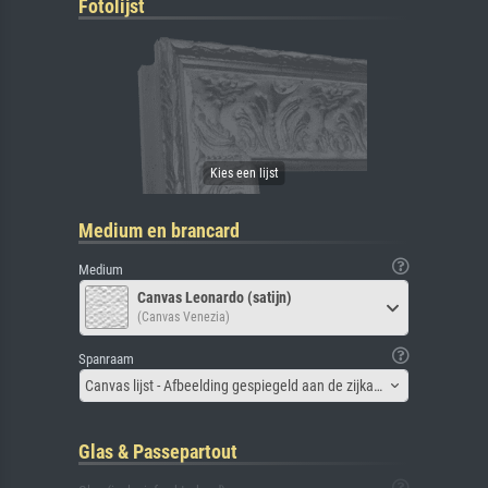
Fotolijst
Medium en brancard
Medium
Canvas Leonardo (satijn)
(Canvas Venezia)
Spanraam
Canvas lijst - Afbeelding gespiegeld aan de zijkant
Glas & Passepartout