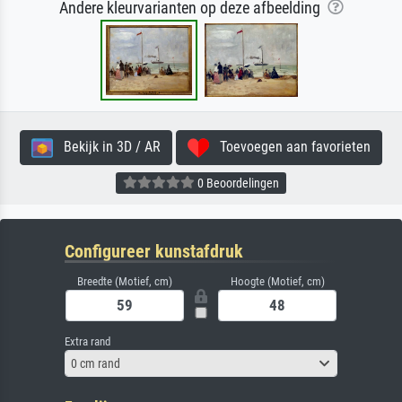
Andere kleurvarianten op deze afbeelding
Bekijk in 3D / AR
Toevoegen aan favorieten
0 Beoordelingen
Configureer kunstafdruk
Breedte (Motief, cm)
Hoogte (Motief, cm)
Extra rand
0 cm rand