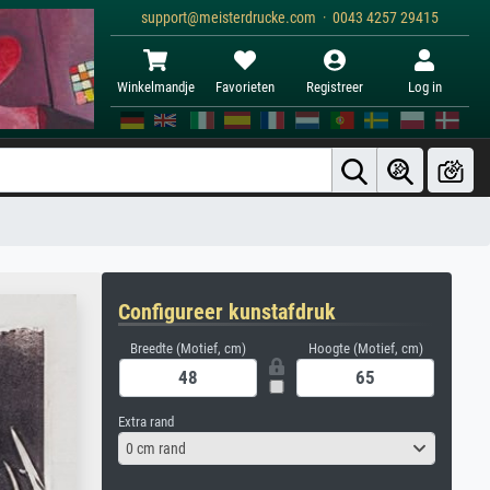
support@meisterdrucke.com · 0043 4257 29415
Winkelmandje
Favorieten
Registreer
Log in
Configureer kunstafdruk
Breedte (Motief, cm)
Hoogte (Motief, cm)
Extra rand
0 cm rand