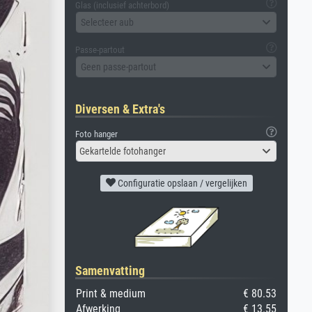
Glas (inclusief achterbord)
Selecteer aub
Passe-partout
Geen passe-partout
Diversen & Extra's
Foto hanger
Gekartelde fotohanger
Configuratie opslaan / vergelijken
Samenvatting
Print & medium
€ 80.53
Afwerking
€ 13.55