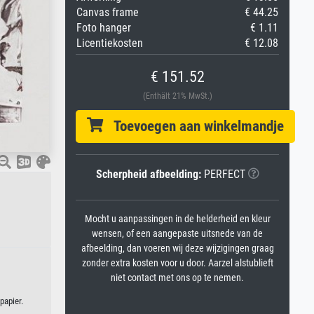
Canvas frame
€ 44.25
Foto hanger
€ 1.11
Licentiekosten
€ 12.08
€ 151.52
(Enthält 21% MwSt.)
Toevoegen aan winkelmandje
Scherpheid afbeelding:
PERFECT
Mocht u aanpassingen in de helderheid en kleur
wensen, of een aangepaste uitsnede van de
afbeelding, dan voeren wij deze wijzigingen graag
zonder extra kosten voor u door. Aarzel alstublieft
niet contact met ons op te nemen.
papier.