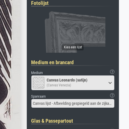
Fotolijst
Medium en brancard
Medium
Canvas Leonardo (satijn)
(Canvas Venezia)
Spanraam
Canvas lijst - Afbeelding gespiegeld aan de zijkant
Glas & Passepartout