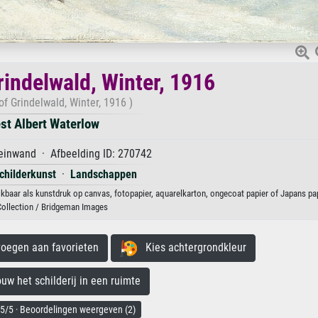
rindelwald, Winter, 1916
of Grindelwald, Winter, 1916 )
st Albert Waterlow
einwand · Afbeelding ID: 270742
childerkunst
·
Landschappen
hikbaar als kunstdruk op canvas, fotopapier, aquarelkarton, ongecoat papier of Japans pap
Collection / Bridgeman Images
egen aan favorieten
Kies achtergrondkleur
 het schilderij in een ruimte
5/5 · Beoordelingen weergeven (2)