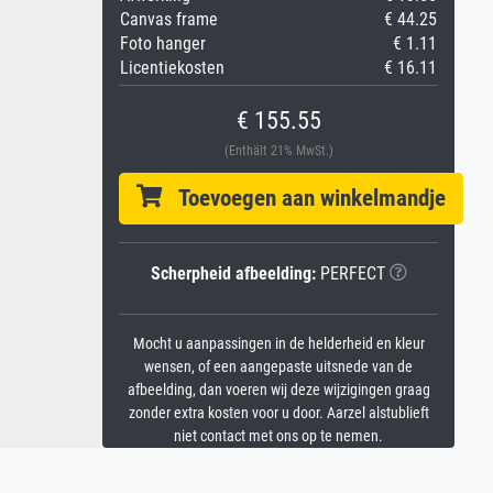
Canvas frame
€ 44.25
Foto hanger
€ 1.11
Licentiekosten
€ 16.11
€ 155.55
(Enthält 21% MwSt.)
Toevoegen aan winkelmandje
Scherpheid afbeelding:
PERFECT
Mocht u aanpassingen in de helderheid en kleur
wensen, of een aangepaste uitsnede van de
afbeelding, dan voeren wij deze wijzigingen graag
zonder extra kosten voor u door. Aarzel alstublieft
niet contact met ons op te nemen.