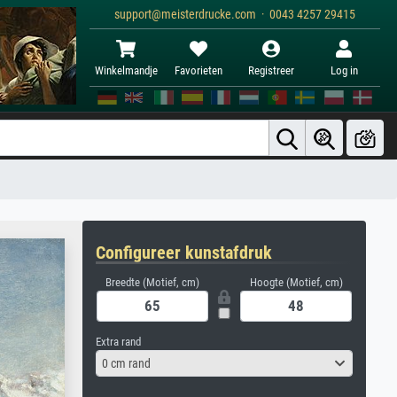
support@meisterdrucke.com · 0043 4257 29415
Winkelmandje
Favorieten
Registreer
Log in
Configureer kunstafdruk
Breedte (Motief, cm)
Hoogte (Motief, cm)
Extra rand
0 cm rand