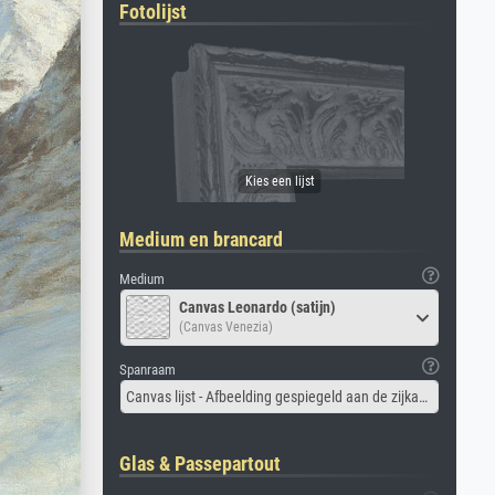
Fotolijst
Medium en brancard
Medium
Canvas Leonardo (satijn)
(Canvas Venezia)
Spanraam
Canvas lijst - Afbeelding gespiegeld aan de zijkant
Glas & Passepartout