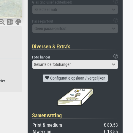
Glas (inclusief achterbord)
Selecteer aub
Passe-partout
Geen passe-partout
Diversen & Extra's
Foto hanger
Gekartelde fotohanger
Configuratie opslaan / vergelijken
ier.
Samenvatting
Print & medium
€ 80.53
Afwerking
€ 13.55