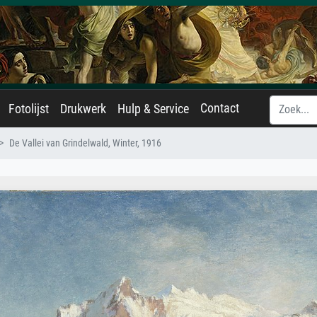
Contact
Fotolijst
Drukwerk
Hulp & Service
De Vallei van Grindelwald, Winter, 1916