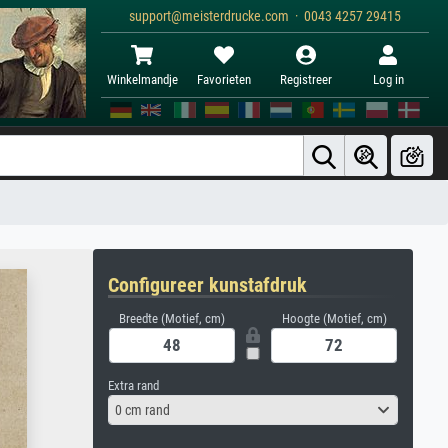
support@meisterdrucke.com · 0043 4257 29415
Winkelmandje
Favorieten
Registreer
Log in
Configureer kunstafdruk
Breedte (Motief, cm)
Hoogte (Motief, cm)
Extra rand
0 cm rand