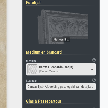
Fotolijst
Medium en brancard
Medium
Canvas Leonardo (satijn)
(Canvas Venezia)
Spanraam
Canvas lijst - Afbeelding gespiegeld aan de zijkant
Glas & Passepartout