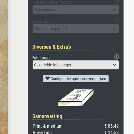
Glas (inclusief achterbord)
Selecteer aub
Passe-partout
Geen passe-partout
Diversen & Extra's
Foto hanger
Gekartelde fotohanger
Configuratie opslaan / vergelijken
Samenvatting
Print & medium
€ 86.49
Afwerking
€ 14.53