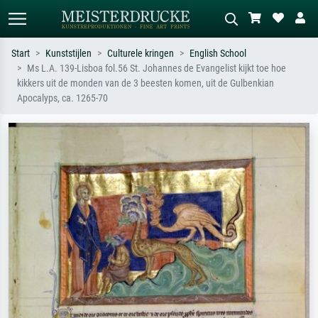
Start
Kunststijlen
Culturele kringen
English School
Ms L.A. 139-Lisboa fol.56 St. Johannes de Evangelist kijkt toe hoe
Standaard zoeken
AI-beeldzoeker
kikkers uit de monden van de 3 beesten komen, uit de Gulbenkian
Apocalyps, ca. 1265-70
Zoek op kunstenaar, titel of stijl – bijv.
Beschrijf de scène – bijv. groene
Monet, Sterrennacht, impressionisme,
weide, abstract met veel rood, donker
Hokusai-golf, naakt.
olieverfschilderij, staand naakt naast
een boom.