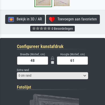
Bekijk in 3D / AR
Toevoegen aan favorieten
0 Beoordelingen
Configureer kunstafdruk
Breedte (Motief, cm)
Hoogte (Motief, cm)
Extra rand
0 cm rand
Fotolijst