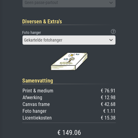
Geen passe-partout
Diversen & Extra's
Foto hanger
Gekartelde fotohanger
Samenvatting
Print & medium
€ 76.91
Afwerking
€ 12.98
Canvas frame
€ 42.68
Foto hanger
€ 1.11
Licentiekosten
€ 15.38
€ 149.06