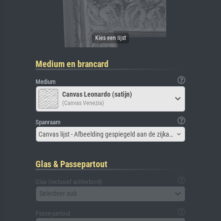
Medium en brancard
Medium
Canvas Leonardo (satijn)
(Canvas Venezia)
Spanraam
Canvas lijst - Afbeelding gespiegeld aan de zijkant
Glas & Passepartout
Glas (inclusief achterbord)
Selecteer aub
Passe-partout