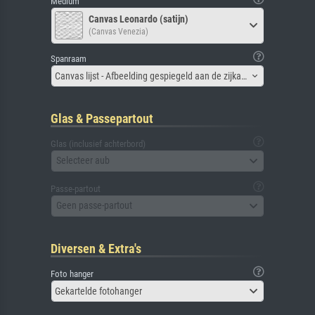
Medium
Canvas Leonardo (satijn)
(Canvas Venezia)
Spanraam
Canvas lijst - Afbeelding gespiegeld aan de zijkant
Glas & Passepartout
Glas (inclusief achterbord)
Selecteer aub
Passe-partout
Geen passe-partout
Diversen & Extra's
Foto hanger
Gekartelde fotohanger