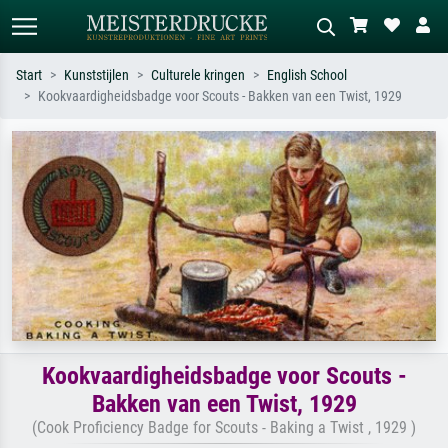
Start
Kunststijlen
Culturele kringen
English School
Kookvaardigheidsbadge voor Scouts - Bakken van een Twist, 1929
Standaard zoeken
AI-beeldzoeker
Zoek op kunstenaar, titel of stijl – bijv.
Beschrijf de scène – bijv. groene
Monet, Sterrennacht, impressionisme,
weide, abstract met veel rood, donker
Hokusai-golf, naakt.
olieverfschilderij, staand naakt naast
een boom.
Kookvaardigheidsbadge voor Scouts -
Bakken van een Twist, 1929
(Cook Proficiency Badge for Scouts - Baking a Twist , 1929 )