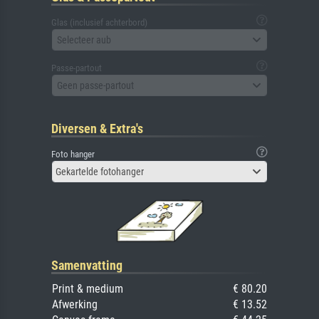
Glas (inclusief achterbord)
Selecteer aub
Passe-partout
Geen passe-partout
Diversen & Extra's
Foto hanger
Gekartelde fotohanger
Samenvatting
Print & medium
€ 80.20
Afwerking
€ 13.52