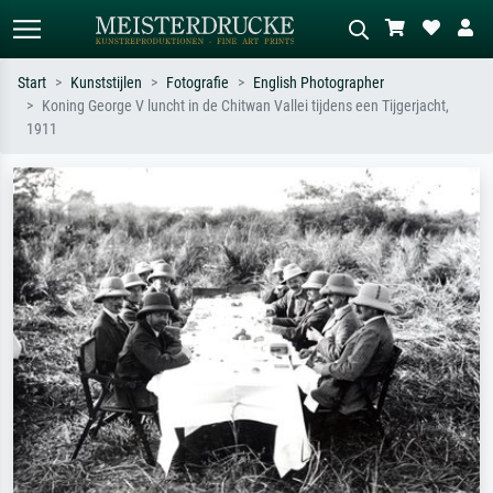
Start
Kunststijlen
Fotografie
English Photographer
Koning George V luncht in de Chitwan Vallei tijdens een Tijgerjacht,
Standaard zoeken
AI-beeldzoeker
1911
Zoek op kunstenaar, titel of stijl – bijv.
Beschrijf de scène – bijv. groene
Monet, Sterrennacht, impressionisme,
weide, abstract met veel rood, donker
Hokusai-golf, naakt.
olieverfschilderij, staand naakt naast
een boom.