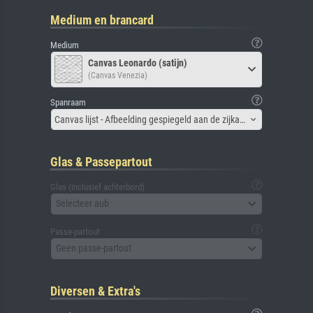
Medium en brancard
Medium
Canvas Leonardo (satijn)
(Canvas Venezia)
Spanraam
Canvas lijst - Afbeelding gespiegeld aan de zijkant
Glas & Passepartout
Glas (inclusief achterbord)
Selecteer aub
Passe-partout
Geen passe-partout
Diversen & Extra's