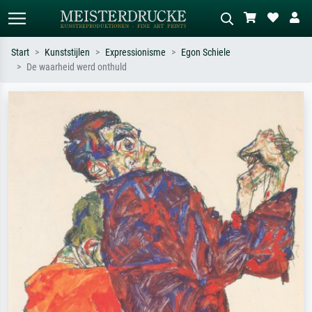
Start
Kunststijlen
Expressionisme
Egon Schiele
De waarheid werd onthuld
Standaard zoeken
AI-beeldzoeker
Zoek op kunstenaar, titel of stijl – bijv.
Beschrijf de scène – bijv. groene
Monet, Sterrennacht, impressionisme,
weide, abstract met veel rood, donker
Hokusai-golf, naakt.
olieverfschilderij, staand naakt naast
een boom.