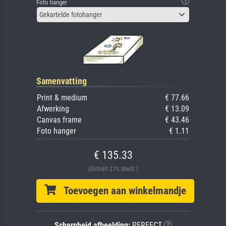
Foto hanger
Gekartelde fotohanger
Samenvatting
Print & medium
€ 77.66
Afwerking
€ 13.09
Canvas frame
€ 43.46
Foto hanger
€ 1.11
€ 135.33
(Enthält 21% MwSt.)
Toevoegen aan winkelmandje
Scherpheid afbeelding:
PERFECT