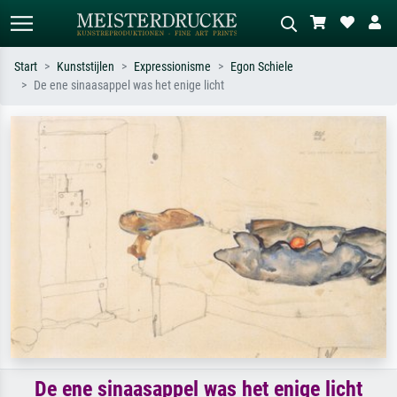
Start
Kunststijlen
Expressionisme
Egon Schiele
De ene sinaasappel was het enige licht
Standaard zoeken
AI-beeldzoeker
Zoek op kunstenaar, titel of stijl – bijv.
Beschrijf de scène – bijv. groene
Monet, Sterrennacht, impressionisme,
weide, abstract met veel rood, donker
Hokusai-golf, naakt.
olieverfschilderij, staand naakt naast
een boom.
De ene sinaasappel was het enige licht