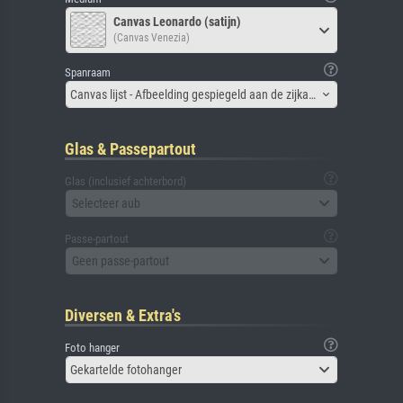
Canvas Leonardo (satijn)
(Canvas Venezia)
Spanraam
Canvas lijst - Afbeelding gespiegeld aan de zijkant
Glas & Passepartout
Glas (inclusief achterbord)
Selecteer aub
Passe-partout
Geen passe-partout
Diversen & Extra's
Foto hanger
Gekartelde fotohanger