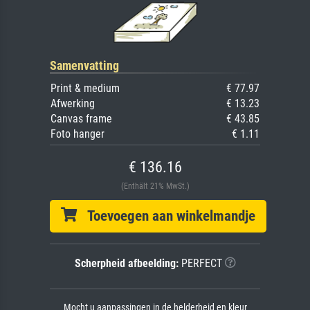
Samenvatting
Print & medium
€ 77.97
Afwerking
€ 13.23
Canvas frame
€ 43.85
Foto hanger
€ 1.11
€ 136.16
(Enthält 21% MwSt.)
Toevoegen aan winkelmandje
Scherpheid afbeelding:
PERFECT
Mocht u aanpassingen in de helderheid en kleur