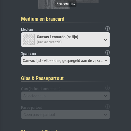
Medium en brancard
Medium
Canvas Leonardo (satijn)
(Canvas Venezia)
Spanraam
Canvas lijst - Afbeelding gespiegeld aan de zijkant
Glas & Passepartout
Glas (inclusief achterbord)
Selecteer aub
Passe-partout
Geen passe-partout