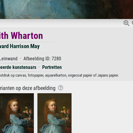
ith Wharton
ard Harrison May
Leinwand · Afbeelding ID: 7280
iceerde kunstenaars
·
Portretten
stdruk op canvas, fotopapier, aquarelkarton, ongecoat papier of Japans papier.
arianten op deze afbeelding