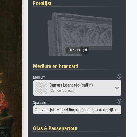
Fotolijst
Medium en brancard
Medium
Canvas Leonardo (satijn)
(Canvas Venezia)
Spanraam
Canvas lijst - Afbeelding gespiegeld aan de zijkant
Glas & Passepartout