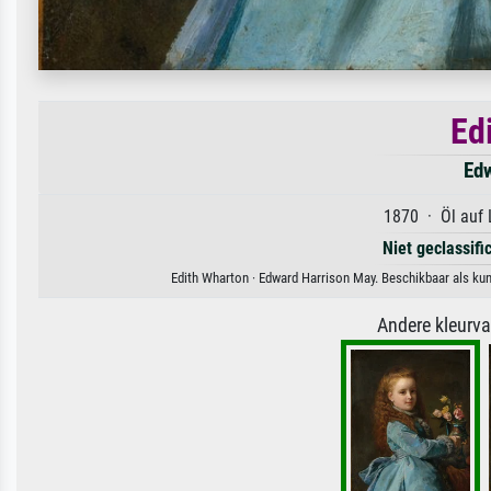
Ed
Edw
1870 · Öl auf 
Niet geclassif
Edith Wharton · Edward Harrison May. Beschikbaar als kun
Andere kleurv