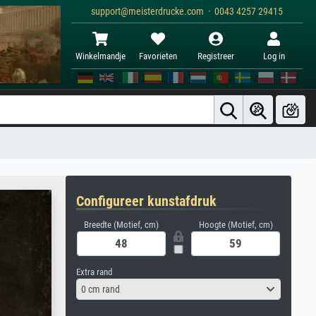
support@meisterdrucke.com · 0043 4257 29415
Winkelmandje
Favorieten
Registreer
Log in
Configureer kunstafdruk
Breedte (Motief, cm)
Hoogte (Motief, cm)
Extra rand
0 cm rand