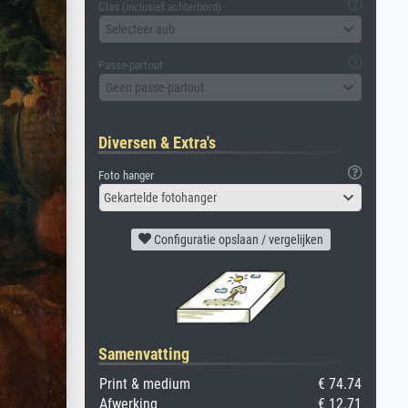
Glas (inclusief achterbord)
Selecteer aub
Passe-partout
Geen passe-partout
Diversen & Extra's
Foto hanger
Gekartelde fotohanger
Configuratie opslaan / vergelijken
Samenvatting
Print & medium
€ 74.74
Afwerking
€ 12.71