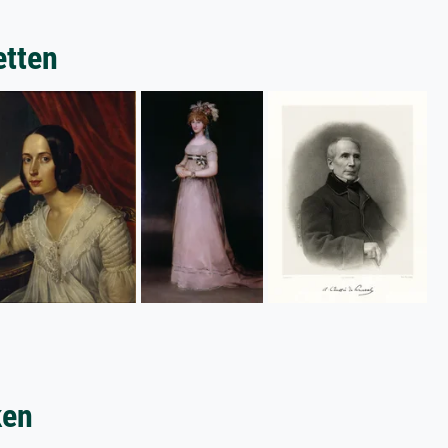
etten
ken