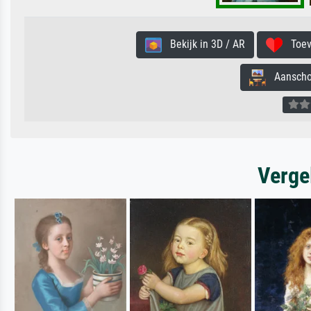
Bekijk in 3D / AR
Toevo
Aanschouw
Verge