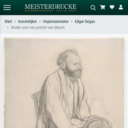
Start
Kunststijlen
Impressionisme
Edgar Degas
Studie voor een portret van Manet
Standaard zoeken
AI-beeldzoeker
Zoek op kunstenaar, titel of stijl – bijv.
Beschrijf de scène – bijv. groene
Monet, Sterrennacht, impressionisme,
weide, abstract met veel rood, donker
Hokusai-golf, naakt.
olieverfschilderij, staand naakt naast
een boom.