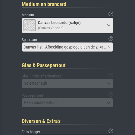
Medium en brancard
Medium
Canvas Leonardo (satijn)
(Canvas Venezia)
Spanraam
Canvas lijst - Afbeelding gespiegeld aan de zijkant
Glas & Passepartout
Glas (inclusief achterbord)
Selecteer aub
Passe-partout
Geen passe-partout
Diversen & Extra's
Foto hanger