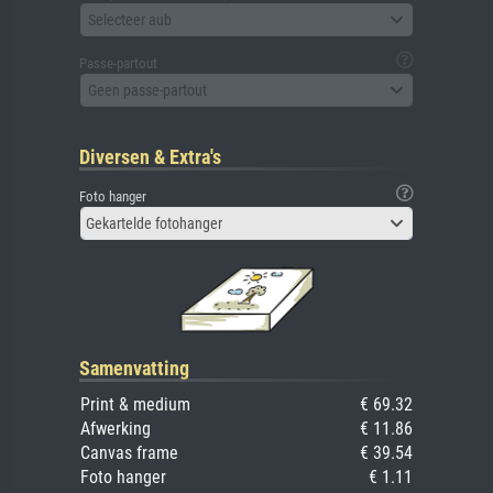
Selecteer aub
Passe-partout
Geen passe-partout
Diversen & Extra's
Foto hanger
Gekartelde fotohanger
Samenvatting
Print & medium
€ 69.32
Afwerking
€ 11.86
Canvas frame
€ 39.54
Foto hanger
€ 1.11