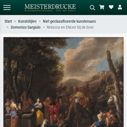
Start
Kunststijlen
Niet geclassificeerde kunstenaars
Domenico Gargiulo
Rebecca en Eliezer bij de bron
Standaard zoeken
AI-beeldzoeker
Zoek op kunstenaar, titel of stijl – bijv.
Beschrijf de scène – bijv. groene
Monet, Sterrennacht, impressionisme,
weide, abstract met veel rood, donker
Hokusai-golf, naakt.
olieverfschilderij, staand naakt naast
een boom.