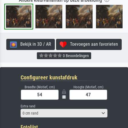
Andere kleurvarianten op deze afbeelding
Bekijk in 3D / AR
Toevoegen aan favorieten
0 Beoordelingen
Configureer kunstafdruk
Breedte (Motief, cm)
Hoogte (Motief, cm)
Extra rand
0 cm rand
Fotolijst