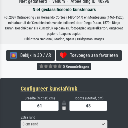
Niet gedateerd · vellum · Afbeelding ID: 40296
Niet geclassificeerde kunstenaars
Fol.208v Ontmoeting van Hernando Cortes (1485-1547) en Montezuma (1466-1520),
miniatuur uit de 'Geschiedenis van de Indianen' door Diego Duran, 1579 · Diego
Duran. Beschikbaar als kunstdruk op canvas, fotopapier, aquarelkarton, ongecoat
papier of Japans papier.
Biblioteca Nacional, Madrid, Spain / Bridgeman Images
Bekijk in 3D / AR
Toevoegen aan favorieten
0 Beoordelingen
Configureer kunstafdruk
Breedte (Motief, cm)
Hoogte (Motief, cm)
Extra rand
0 cm rand