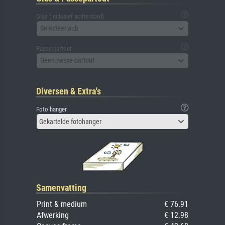
Glas (inclusief achterbord)
Selecteer aub
Passe-partout
Geen passe-partout
Diversen & Extra's
Foto hanger
Gekartelde fotohanger
Samenvatting
Print & medium
€ 76.91
Afwerking
€ 12.98