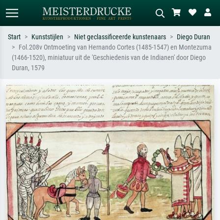
Start
Kunststijlen
Niet geclassificeerde kunstenaars
Diego Duran
Fol.208v Ontmoeting van Hernando Cortes (1485-1547) en Montezuma
Standaard zoeken
AI-beeldzoeker
(1466-1520), miniatuur uit de 'Geschiedenis van de Indianen' door Diego
Duran, 1579
Zoek op kunstenaar, titel of stijl – bijv.
Beschrijf de scène – bijv. groene
Monet, Sterrennacht, impressionisme,
weide, abstract met veel rood, donker
Hokusai-golf, naakt.
olieverfschilderij, staand naakt naast
een boom.