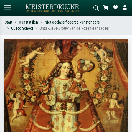
Start
Kunststijlen
Niet geclassificeerde kunstenaars
Cuzco School
Onze-Lieve-Vrouw van de Rozenkrans (olie)
Standaard zoeken
AI-beeldzoeker
Zoek op kunstenaar, titel of stijl – bijv.
Beschrijf de scène – bijv. groene
Monet, Sterrennacht, impressionisme,
weide, abstract met veel rood, donker
Hokusai-golf, naakt.
olieverfschilderij, staand naakt naast
een boom.