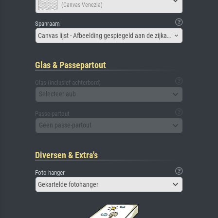
(Canvas Venezia)
Spanraam
Canvas lijst - Afbeelding gespiegeld aan de zijkant
Glas & Passepartout
Glas (inclusief achterbord)
Selecteer aub
Passe-partout
Geen passe-partout
Diversen & Extra's
Foto hanger
Gekartelde fotohanger