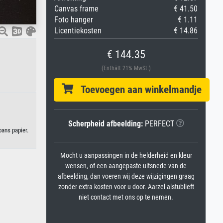
Canvas frame
€ 41.50
Foto hanger
€ 1.11
Licentiekosten
€ 14.86
€ 144.35
(Enthält 21% MwSt.)
Toevoegen aan winkelmandje
Scherpheid afbeelding:
PERFECT
pans papier.
Mocht u aanpassingen in de helderheid en kleur
wensen, of een aangepaste uitsnede van de
afbeelding, dan voeren wij deze wijzigingen graag
zonder extra kosten voor u door. Aarzel alstublieft
niet contact met ons op te nemen.