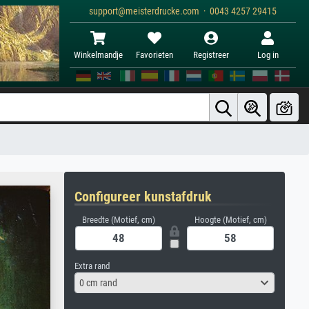
support@meisterdrucke.com · 0043 4257 29415
Winkelmandje
Favorieten
Registreer
Log in
Configureer kunstafdruk
Breedte (Motief, cm)
Hoogte (Motief, cm)
Extra rand
0 cm rand