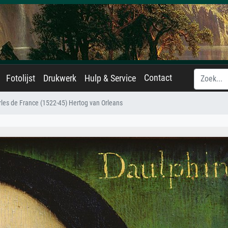
Contact
Fotolijst
Drukwerk
Hulp & Service
rles de France (1522-45) Hertog van Orleans