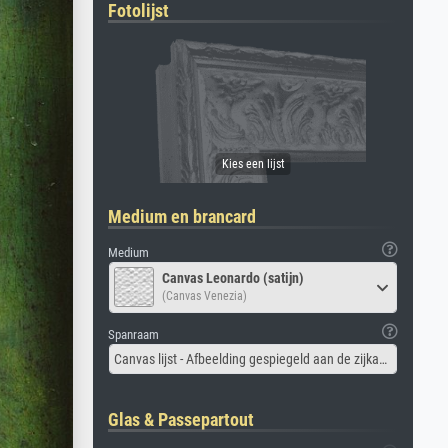
Fotolijst
Medium en brancard
Medium
Canvas Leonardo (satijn)
(Canvas Venezia)
Spanraam
Canvas lijst - Afbeelding gespiegeld aan de zijkant
Glas & Passepartout