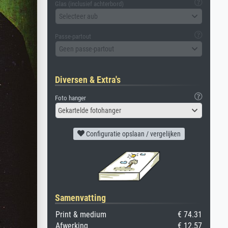
Glas (inclusief achterbord)
Selecteer aub
Passe-partout
Geen passe-partout
Diversen & Extra's
Foto hanger
Gekartelde fotohanger
Configuratie opslaan / vergelijken
Samenvatting
Print & medium
€ 74.31
Afwerking
€ 12.57