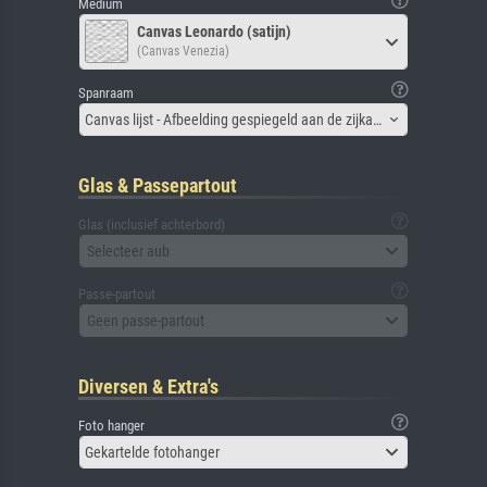
Medium
Canvas Leonardo (satijn)
(Canvas Venezia)
Spanraam
Canvas lijst - Afbeelding gespiegeld aan de zijkant
Glas & Passepartout
Glas (inclusief achterbord)
Selecteer aub
Passe-partout
Geen passe-partout
Diversen & Extra's
Foto hanger
Gekartelde fotohanger