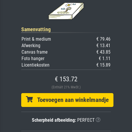
Samenvatting
Print & medium
€ 79.46
Afwerking
€ 13.41
Canvas frame
€ 43.85
Foto hanger
€ 1.11
Licentiekosten
€ 15.89
€ 153.72
(Enthält 21% MwSt.)
Toevoegen aan winkelmandje
Scherpheid afbeelding:
PERFECT