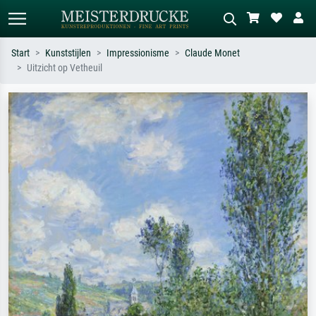
Start
Kunststijlen
Impressionisme
Claude Monet
Uitzicht op Vetheuil
Standaard zoeken
AI-beeldzoeker
Zoek op kunstenaar, titel of stijl – bijv.
Beschrijf de scène – bijv. groene
Monet, Sterrennacht, impressionisme,
weide, abstract met veel rood, donker
Hokusai-golf, naakt.
olieverfschilderij, staand naakt naast
een boom.