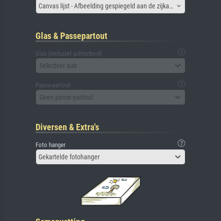
Canvas lijst - Afbeelding gespiegeld aan de zijkant
Glas & Passepartout
Glas (inclusief achterbord)
Selecteer aub
Passe-partout
Geen passe-partout
Diversen & Extra's
Foto hanger
Gekartelde fotohanger