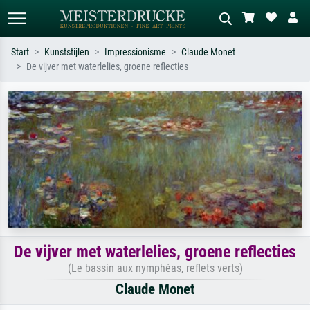
Start
Kunststijlen
Impressionisme
Claude Monet
De vijver met waterlelies, groene reflecties
Standaard zoeken
AI-beeldzoeker
Zoek op kunstenaar, titel of stijl – bijv.
Beschrijf de scène – bijv. groene
Monet, Sterrennacht, impressionisme,
weide, abstract met veel rood, donker
Hokusai-golf, naakt.
olieverfschilderij, staand naakt naast
een boom.
De vijver met waterlelies, groene reflecties
(Le bassin aux nymphéas, reflets verts)
Claude Monet