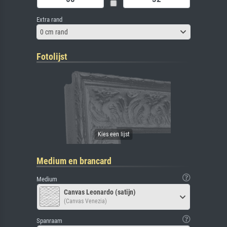
Extra rand
0 cm rand
Fotolijst
Medium en brancard
Medium
Canvas Leonardo (satijn)
(Canvas Venezia)
Spanraam