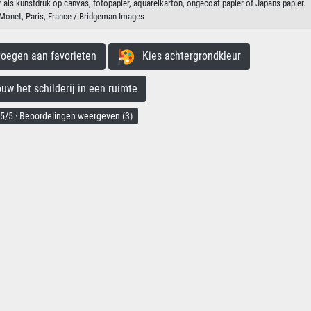
r als kunstdruk op canvas, fotopapier, aquarelkarton, ongecoat papier of Japans papier.
onet, Paris, France / Bridgeman Images
egen aan favorieten
Kies achtergrondkleur
 het schilderij in een ruimte
5/5 · Beoordelingen weergeven (3)