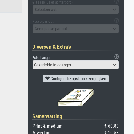
Glas (inclusief achterbord)
Selecteer aub
Passe-partout
Geen passe-partout
Diversen & Extra's
Foto hanger
Gekartelde fotohanger
Configuratie opslaan / vergelijken
Samenvatting
Print & medium
€ 60.83
Afwerking
€ 10.58