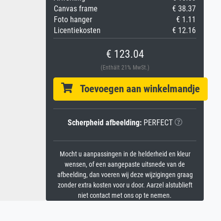
Canvas frame
€ 38.37
Foto hanger
€ 1.11
Licentiekosten
€ 12.16
€ 123.04
(Enthält 21% MwSt.)
Toevoegen aan winkelmandje
Scherpheid afbeelding:
PERFECT
Mocht u aanpassingen in de helderheid en kleur
wensen, of een aangepaste uitsnede van de
afbeelding, dan voeren wij deze wijzigingen graag
zonder extra kosten voor u door. Aarzel alstublieft
niet contact met ons op te nemen.