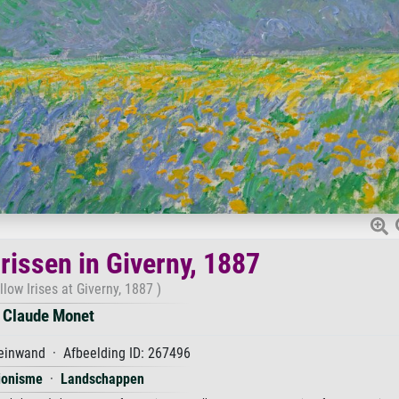
irissen in Giverny, 1887
llow Irises at Giverny, 1887 )
Claude Monet
einwand · Afbeelding ID: 267496
ionisme
·
Landschappen