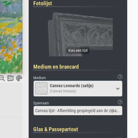
Fotolijst
Medium en brancard
Medium
Canvas Leonardo (satijn)
(Canvas Venezia)
Spanraam
Canvas lijst - Afbeelding gespiegeld aan de zijkant
Glas & Passepartout