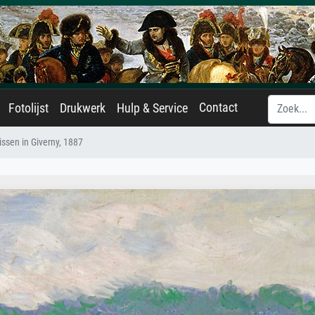
Contact
Fotolijst
Drukwerk
Hulp & Service
issen in Giverny, 1887