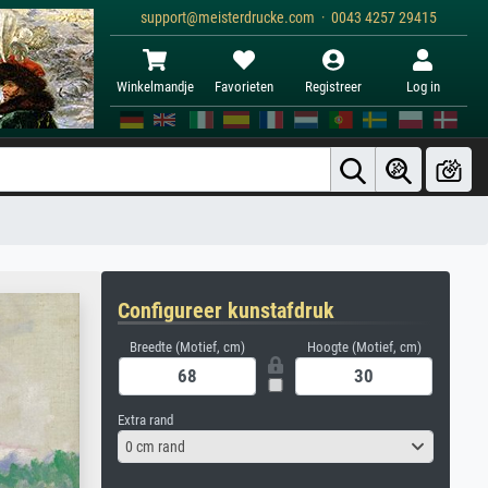
support@meisterdrucke.com · 0043 4257 29415
Winkelmandje
Favorieten
Registreer
Log in
Configureer kunstafdruk
Breedte (Motief, cm)
Hoogte (Motief, cm)
Extra rand
0 cm rand