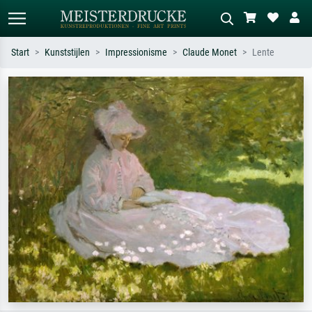
Start
Kunststijlen
Impressionisme
Claude Monet
Lente
Standaard zoeken
AI-beeldzoeker
Zoek op kunstenaar, titel of stijl – bijv.
Beschrijf de scène – bijv. groene
Monet, Sterrennacht, impressionisme,
weide, abstract met veel rood, donker
Hokusai-golf, naakt.
olieverfschilderij, staand naakt naast
een boom.