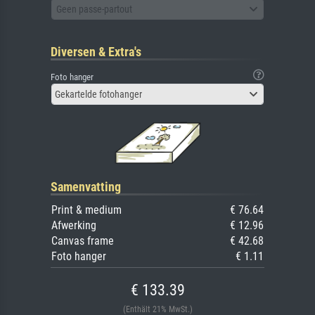
Geen passe-partout
Diversen & Extra's
Foto hanger
Gekartelde fotohanger
Samenvatting
Print & medium
€ 76.64
Afwerking
€ 12.96
Canvas frame
€ 42.68
Foto hanger
€ 1.11
€ 133.39
(Enthält 21% MwSt.)