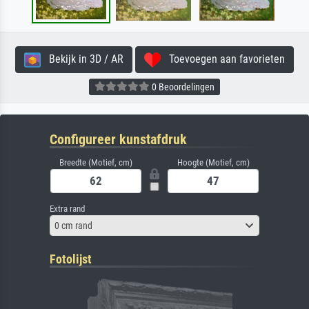
Bekijk in 3D / AR
Toevoegen aan favorieten
0 Beoordelingen
Configureer kunstafdruk
Breedte (Motief, cm)
Hoogte (Motief, cm)
Extra rand
0 cm rand
Fotolijst