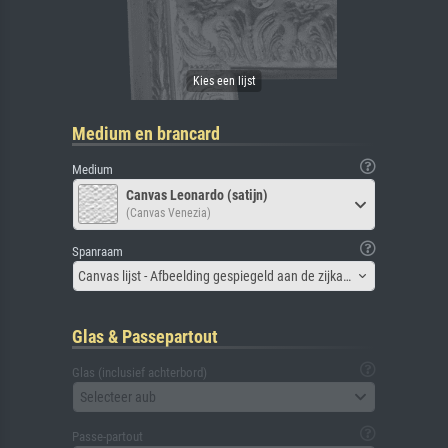
Medium en brancard
Medium
Canvas Leonardo (satijn)
(Canvas Venezia)
Spanraam
Canvas lijst - Afbeelding gespiegeld aan de zijkant
Glas & Passepartout
Glas (inclusief achterbord)
Selecteer aub
Passe-partout