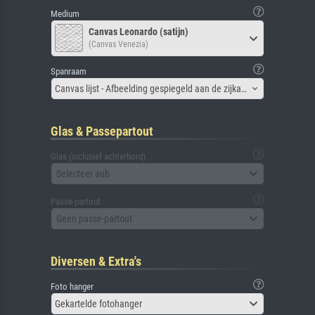
Medium
Canvas Leonardo (satijn)
(Canvas Venezia)
Spanraam
Canvas lijst - Afbeelding gespiegeld aan de zijkant
Glas & Passepartout
Glas (inclusief achterbord)
Selecteer aub
Passe-partout
Geen passe-partout
Diversen & Extra's
Foto hanger
Gekartelde fotohanger