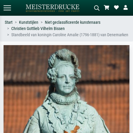
Start
Kunststijlen
Niet geclassificeerde kunstenaars
Christien Gottlieb Vilhelm Bissen
Standaard zoeken
AI-beeldzoeker
Standbeeld van koningin Caroline Amalie (1796-1881) van Denemarken
Zoek op kunstenaar, titel of stijl – bijv.
Beschrijf de scène – bijv. groene
Monet, Sterrennacht, impressionisme,
weide, abstract met veel rood, donker
Hokusai-golf, naakt.
olieverfschilderij, staand naakt naast
een boom.