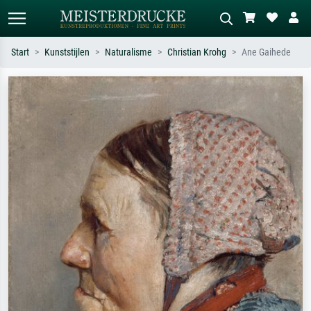
Start
Kunststijlen
Naturalisme
Christian Krohg
Ane Gaihede
Standaard zoeken
AI-beeldzoeker
Zoek op kunstenaar, titel of stijl – bijv.
Beschrijf de scène – bijv. groene
Monet, Sterrennacht, impressionisme,
weide, abstract met veel rood, donker
Hokusai-golf, naakt.
olieverfschilderij, staand naakt naast
een boom.