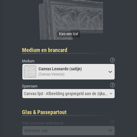
Medium en brancard
Medium
Canvas Leonardo (satijn)
(Canvas Venezia)
Spanraam
Canvas lijst - Afbeelding gespiegeld aan de zijkant
Glas & Passepartout
Glas (inclusief achterbord)
Selecteer aub