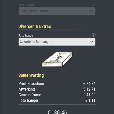
Passe-partout
Geen passe-partout
Diversen & Extra's
Foto hanger
Gekartelde fotohanger
Samenvatting
Print & medium
€ 74.74
Afwerking
€ 12.71
Canvas frame
€ 41.90
Foto hanger
€ 1.11
€ 130.46