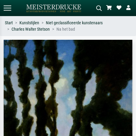
Start
Kunststijlen
Niet geclassificeerde kunstenaars
Charles Walter Stetson
Na het bad
Standaard zoeken
AI-beeldzoeker
Zoek op kunstenaar, titel of stijl – bijv.
Beschrijf de scène – bijv. groene
Monet, Sterrennacht, impressionisme,
weide, abstract met veel rood, donker
Hokusai-golf, naakt.
olieverfschilderij, staand naakt naast
een boom.