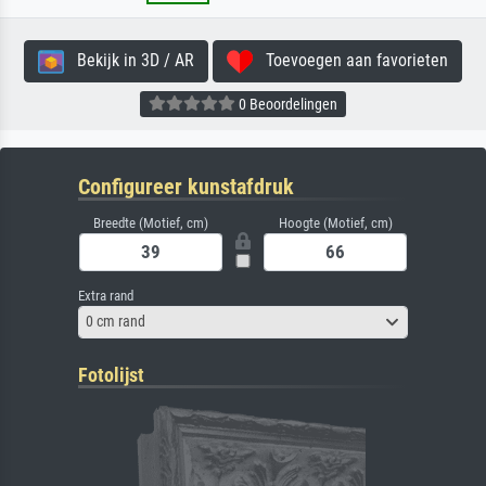
Bekijk in 3D / AR
Toevoegen aan favorieten
0 Beoordelingen
Configureer kunstafdruk
Breedte (Motief, cm)
Hoogte (Motief, cm)
Extra rand
0 cm rand
Fotolijst