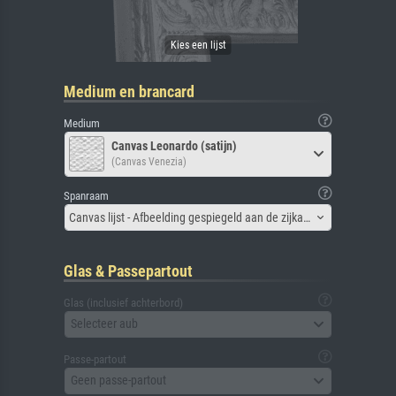
Medium en brancard
Medium
Canvas Leonardo (satijn)
(Canvas Venezia)
Spanraam
Canvas lijst - Afbeelding gespiegeld aan de zijkant
Glas & Passepartout
Glas (inclusief achterbord)
Selecteer aub
Passe-partout
Geen passe-partout