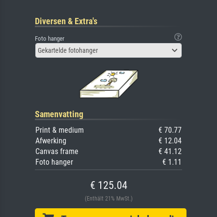
Diversen & Extra's
Foto hanger
Gekartelde fotohanger
Samenvatting
Print & medium
€ 70.77
Afwerking
€ 12.04
Canvas frame
€ 41.12
Foto hanger
€ 1.11
€ 125.04
(Enthält 21% MwSt.)