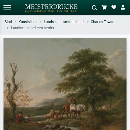
Start
Kunststijlen
Landschapsschilderkunst
Charles Towne
Landschap met een herder
Standaard zoeken
AI-beeldzoeker
Zoek op kunstenaar, titel of stijl – bijv.
Beschrijf de scène – bijv. groene
Monet, Sterrennacht, impressionisme,
weide, abstract met veel rood, donker
Hokusai-golf, naakt.
olieverfschilderij, staand naakt naast
een boom.