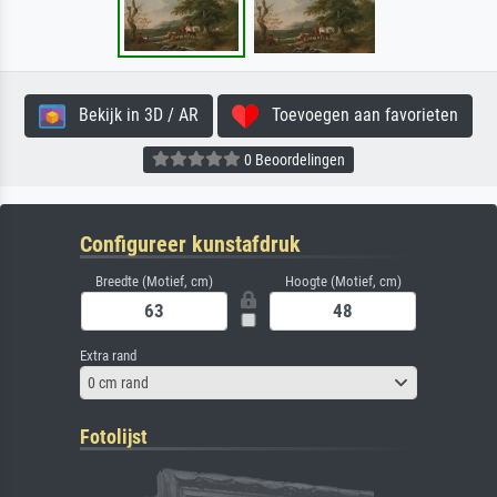
Bekijk in 3D / AR
Toevoegen aan favorieten
0 Beoordelingen
Configureer kunstafdruk
Breedte (Motief, cm)
Hoogte (Motief, cm)
Extra rand
0 cm rand
Fotolijst