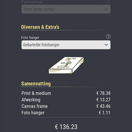
Passe-partout
Geen passe-partout
Diversen & Extra's
Foto hanger
Gekartelde fotohanger
Samenvatting
Print & medium
€ 78.38
Afwerking
€ 13.27
Canvas frame
€ 43.46
Foto hanger
€ 1.11
€ 136.23