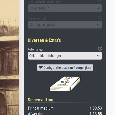
Glas (inclusief achterbord)
Selecteer aub
Passe-partout
Geen passe-partout
Diversen & Extra's
Foto hanger
Gekartelde fotohanger
Configuratie opslaan / vergelijken
Samenvatting
Print & medium
€ 80.53
Afwerking
€ 13.55