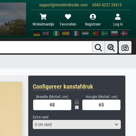
support@meisterdrucke.com · 0043 4257 29415
Winkelmandje
Favorieten
Registreer
Log in
Configureer kunstafdruk
Breedte (Motief, cm)
Hoogte (Motief, cm)
Extra rand
0 cm rand