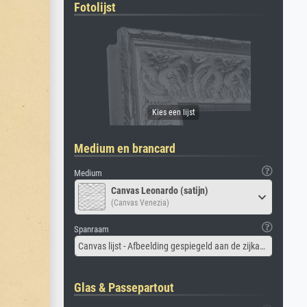
Fotolijst
Medium en brancard
Medium
Canvas Leonardo (satijn)
(Canvas Venezia)
Spanraam
Canvas lijst - Afbeelding gespiegeld aan de zijkant
Glas & Passepartout