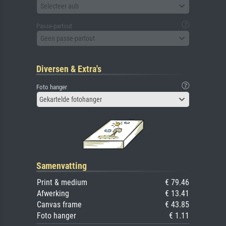
Selecteer aub
Passe-partout
Geen passe-partout
Diversen & Extra's
Foto hanger
Gekartelde fotohanger
Samenvatting
Print & medium
€ 79.46
Afwerking
€ 13.41
Canvas frame
€ 43.85
Foto hanger
€ 1.11