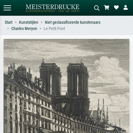
Start
Kunststijlen
Niet geclassificeerde kunstenaars
Charles Meryon
Le Petit Pont
Standaard zoeken
AI-beeldzoeker
Zoek op kunstenaar, titel of stijl – bijv.
Beschrijf de scène – bijv. groene
Monet, Sterrennacht, impressionisme,
weide, abstract met veel rood, donker
Hokusai-golf, naakt.
olieverfschilderij, staand naakt naast
een boom.