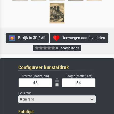
Bekijk in 3D / AR
Toevoegen aan favorieten
0 Beoordelingen
Configureer kunstafdruk
Breedte (Motief, cm)
Hoogte (Motief, cm)
Extra rand
0 cm rand
Fotolijst