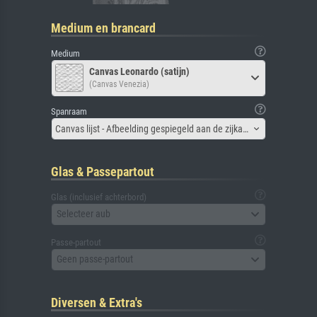
Medium en brancard
Medium
Canvas Leonardo (satijn)
(Canvas Venezia)
Spanraam
Canvas lijst - Afbeelding gespiegeld aan de zijkant
Glas & Passepartout
Glas (inclusief achterbord)
Selecteer aub
Passe-partout
Geen passe-partout
Diversen & Extra's