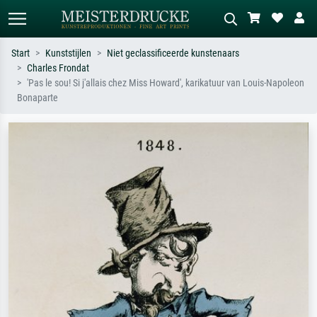
Start
Kunststijlen
Niet geclassificeerde kunstenaars
Charles Frondat
Standaard zoeken
AI-beeldzoeker
'Pas le sou! Si j'allais chez Miss Howard', karikatuur van Louis-Napoleon
Bonaparte
Zoek op kunstenaar, titel of stijl – bijv.
Beschrijf de scène – bijv. groene
Monet, Sterrennacht, impressionisme,
weide, abstract met veel rood, donker
Hokusai-golf, naakt.
olieverfschilderij, staand naakt naast
een boom.