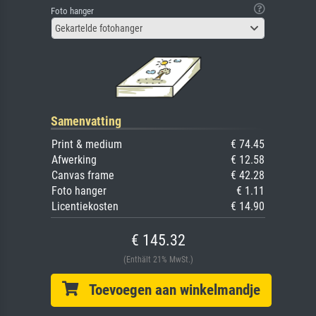
Foto hanger
Gekartelde fotohanger
Samenvatting
Print & medium
€ 74.45
Afwerking
€ 12.58
Canvas frame
€ 42.28
Foto hanger
€ 1.11
Licentiekosten
€ 14.90
€ 145.32
(Enthält 21% MwSt.)
Toevoegen aan winkelmandje