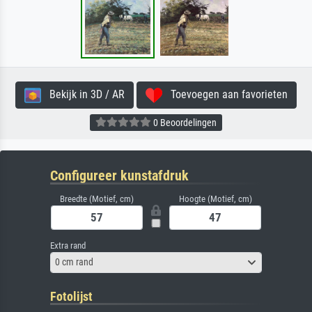
Bekijk in 3D / AR
Toevoegen aan favorieten
0 Beoordelingen
Configureer kunstafdruk
Breedte (Motief, cm)
Hoogte (Motief, cm)
Extra rand
0 cm rand
Fotolijst