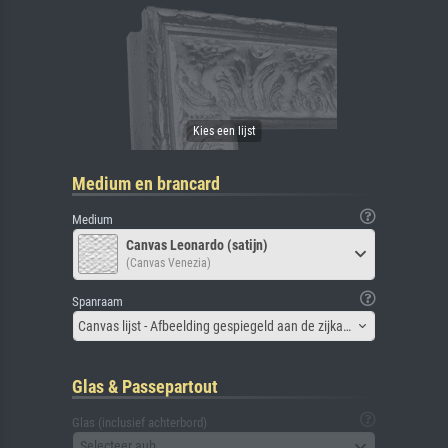
Medium en brancard
Medium
Canvas Leonardo (satijn)
(Canvas Venezia)
Spanraam
Canvas lijst - Afbeelding gespiegeld aan de zijkant
Glas & Passepartout
Glas (inclusief achterbord)
Selecteer aub