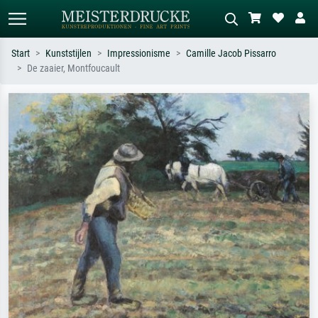
Start
Kunststijlen
Impressionisme
Camille Jacob Pissarro
De zaaier, Montfoucault
Standaard zoeken
AI-beeldzoeker
Zoek op kunstenaar, titel of stijl – bijv.
Beschrijf de scène – bijv. groene
Monet, Sterrennacht, impressionisme,
weide, abstract met veel rood, donker
Hokusai-golf, naakt.
olieverfschilderij, staand naakt naast
een boom.