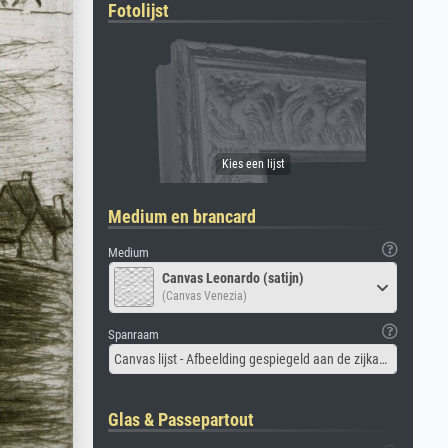
Fotolijst
Medium en brancard
Medium
Canvas Leonardo (satijn)
(Canvas Venezia)
Spanraam
Canvas lijst - Afbeelding gespiegeld aan de zijkant
Glas & Passepartout