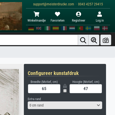
support@meisterdrucke.com · 0043 4257 29415
Winkelmandje
Favorieten
Registreer
Log in
Configureer kunstafdruk
Breedte (Motief, cm)
Hoogte (Motief, cm)
Extra rand
0 cm rand