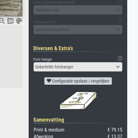
Glas (inclusief achterbord)
Selecteer aub
Passe-partout
Geen passe-partout
Diversen & Extra's
Foto hanger
Gekartelde fotohanger
Configuratie opslaan / vergelijken
Samenvatting
Print & medium
€ 79.15
Afwerking
€ 13.37