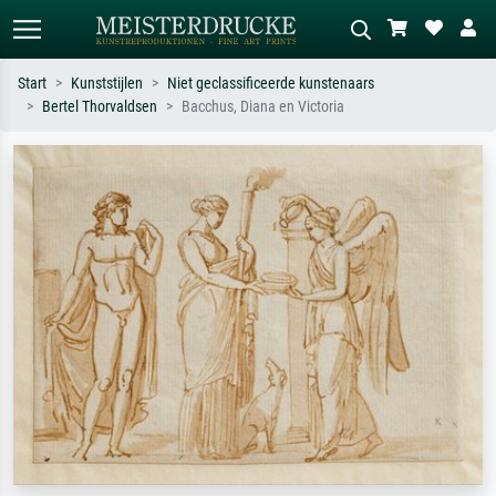
Start
Kunststijlen
Niet geclassificeerde kunstenaars
Bertel Thorvaldsen
Bacchus, Diana en Victoria
Standaard zoeken
AI-beeldzoeker
Zoek op kunstenaar, titel of stijl – bijv.
Beschrijf de scène – bijv. groene
Monet, Sterrennacht, impressionisme,
weide, abstract met veel rood, donker
Hokusai-golf, naakt.
olieverfschilderij, staand naakt naast
een boom.