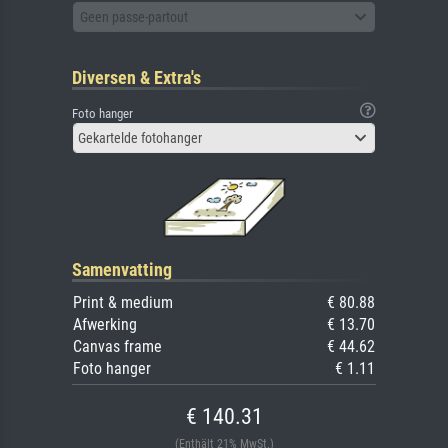
Geen passe-partout
Diversen & Extra's
Foto hanger
Gekartelde fotohanger
Samenvatting
Print & medium
€ 80.88
Afwerking
€ 13.70
Canvas frame
€ 44.62
Foto hanger
€ 1.11
€ 140.31
(Enthält 21% MwSt.)