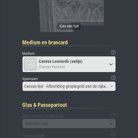
Medium en brancard
Medium
Canvas Leonardo (satijn)
(Canvas Venezia)
Spanraam
Canvas lijst - Afbeelding gespiegeld aan de zijkant
Glas & Passepartout
Glas (inclusief achterbord)
Selecteer aub
Passe-partout