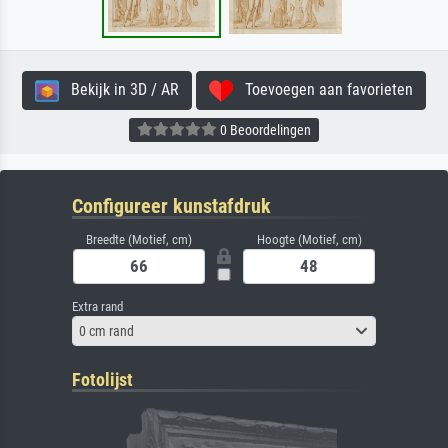
Bekijk in 3D / AR
Toevoegen aan favorieten
0 Beoordelingen
Configureer kunstafdruk
Breedte (Motief, cm)
Hoogte (Motief, cm)
Extra rand
0 cm rand
Fotolijst