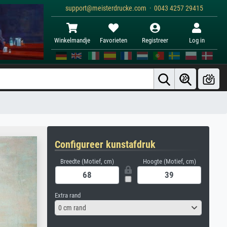
support@meisterdrucke.com · 0043 4257 29415
Winkelmandje
Favorieten
Registreer
Log in
Configureer kunstafdruk
Breedte (Motief, cm)
Hoogte (Motief, cm)
Extra rand
0 cm rand