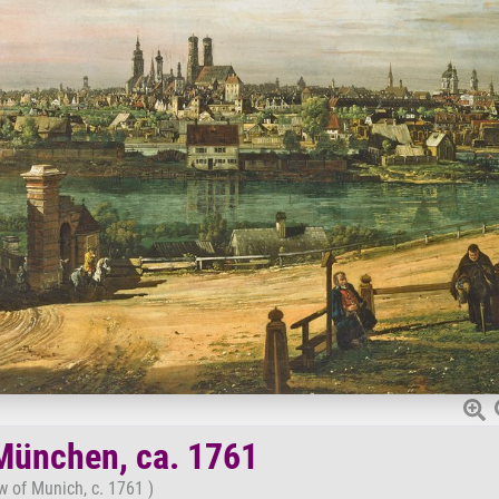
München, ca. 1761
w of Munich, c. 1761 )