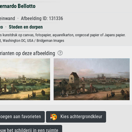
ernardo Bellotto
einwand · Afbeelding ID: 131336
co
·
Steden en dorpen
ls kunstdruk op canvas, fotopapier, aquarelkarton, ongecoat papier of Japans papier.
Art, Washington DC, USA / Bridgeman Images
arianten op deze afbeelding
egen aan favorieten
Kies achtergrondkleur
 het schilderij in een ruimte