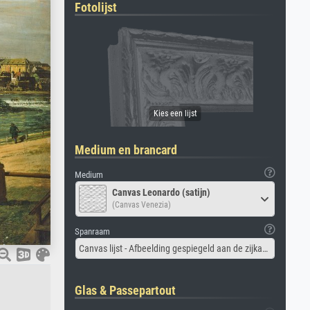
Fotolijst
Medium en brancard
Medium
Canvas Leonardo (satijn)
(Canvas Venezia)
Spanraam
Canvas lijst - Afbeelding gespiegeld aan de zijkant
Glas & Passepartout