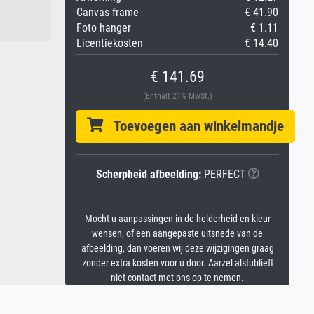
Canvas frame
€ 41.90
Foto hanger
€ 1.11
Licentiekosten
€ 14.40
€ 141.69
(Enthält 21% MwSt.)
Toevoegen aan winkelmandje
Scherpheid afbeelding:
PERFECT
Mocht u aanpassingen in de helderheid en kleur
wensen, of een aangepaste uitsnede van de
afbeelding, dan voeren wij deze wijzigingen graag
zonder extra kosten voor u door. Aarzel alstublieft
niet contact met ons op te nemen.