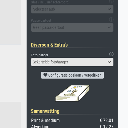
Glas (inclusief achterbord)
Selecteer aub
Passe-partout
Geen passe-partout
Diversen & Extra's
Foto hanger
Gekartelde fotohanger
Configuratie opslaan / vergelijken
Samenvatting
Print & medium
€ 72.01
Afwerking
€ 12.27