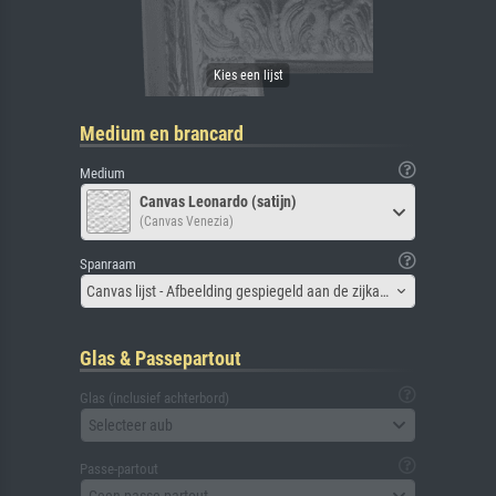
Medium en brancard
Medium
Canvas Leonardo (satijn)
(Canvas Venezia)
Spanraam
Canvas lijst - Afbeelding gespiegeld aan de zijkant
Glas & Passepartout
Glas (inclusief achterbord)
Selecteer aub
Passe-partout
Geen passe-partout