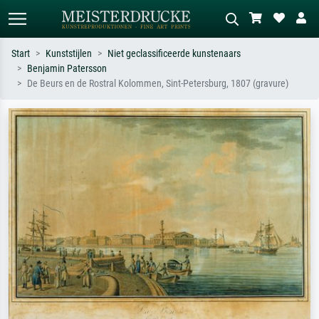
Start
Kunststijlen
Niet geclassificeerde kunstenaars
Benjamin Patersson
Standaard zoeken
AI-beeldzoeker
De Beurs en de Rostral Kolommen, Sint-Petersburg, 1807 (gravure)
Zoek op kunstenaar, titel of stijl – bijv.
Beschrijf de scène – bijv. groene
Monet, Sterrennacht, impressionisme,
weide, abstract met veel rood, donker
Hokusai-golf, naakt.
olieverfschilderij, staand naakt naast
een boom.