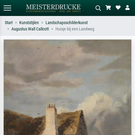
Start
Kunststijlen
Landschapsschilderkunst
Augustus Wall Callcott
Huisje bij een Landweg
Standaard zoeken
AI-beeldzoeker
Zoek op kunstenaar, titel of stijl – bijv.
Beschrijf de scène – bijv. groene
Monet, Sterrennacht, impressionisme,
weide, abstract met veel rood, donker
Hokusai-golf, naakt.
olieverfschilderij, staand naakt naast
een boom.