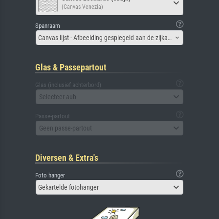
(Canvas Venezia)
Spanraam
Canvas lijst - Afbeelding gespiegeld aan de zijkant
Glas & Passepartout
Glas (inclusief achterbord)
Selecteer aub
Passe-partout
Geen passe-partout
Diversen & Extra's
Foto hanger
Gekartelde fotohanger