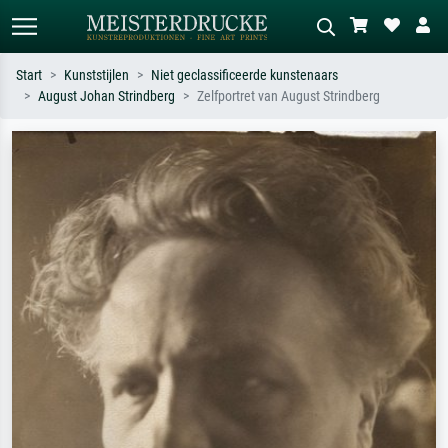
Start
Kunststijlen
Niet geclassificeerde kunstenaars
August Johan Strindberg
Zelfportret van August Strindberg
Standaard zoeken
AI-beeldzoeker
Zoek op kunstenaar, titel of stijl – bijv.
Beschrijf de scène – bijv. groene
Monet, Sterrennacht, impressionisme,
weide, abstract met veel rood, donker
Hokusai-golf, naakt.
olieverfschilderij, staand naakt naast
een boom.