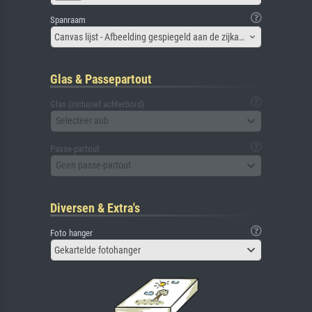
Spanraam
Canvas lijst - Afbeelding gespiegeld aan de zijkant
Glas & Passepartout
Glas (inclusief achterbord)
Selecteer aub
Passe-partout
Geen passe-partout
Diversen & Extra's
Foto hanger
Gekartelde fotohanger