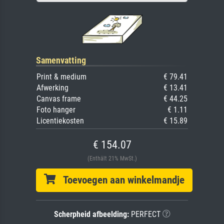
Samenvatting
Print & medium
€ 79.41
Afwerking
€ 13.41
Canvas frame
€ 44.25
Foto hanger
€ 1.11
Licentiekosten
€ 15.89
€ 154.07
(Enthält 21% MwSt.)
Toevoegen aan winkelmandje
Scherpheid afbeelding:
PERFECT