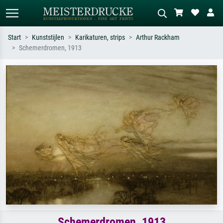
Start
Kunststijlen
Karikaturen, strips
Arthur Rackham
Schemerdromen, 1913
Standaard zoeken
AI-beeldzoeker
Zoek op kunstenaar, titel of stijl – bijv.
Beschrijf de scène – bijv. groene
Monet, Sterrennacht, impressionisme,
weide, abstract met veel rood, donker
Hokusai-golf, naakt.
olieverfschilderij, staand naakt naast
een boom.
Schemerdromen, 1913