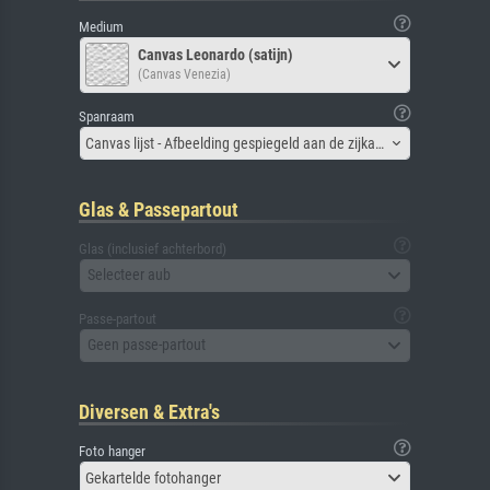
Medium
Canvas Leonardo (satijn)
(Canvas Venezia)
Spanraam
Canvas lijst - Afbeelding gespiegeld aan de zijkant
Glas & Passepartout
Glas (inclusief achterbord)
Selecteer aub
Passe-partout
Geen passe-partout
Diversen & Extra's
Foto hanger
Gekartelde fotohanger