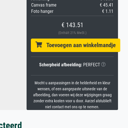
Canvas frame
€ 45.41
Foto hanger
€ 1.11
€ 143.51
(Enthält 21% MwSt.)
Toevoegen aan winkelmandje
Scherpheid afbeelding:
PERFECT
Mocht u aanpassingen in de helderheid en kleur
wensen, of een aangepaste uitsnede van de
afbeelding, dan voeren wij deze wijzigingen graag
zonder extra kosten voor u door. Aarzel alstublieft
niet contact met ons op te nemen.
cteerd