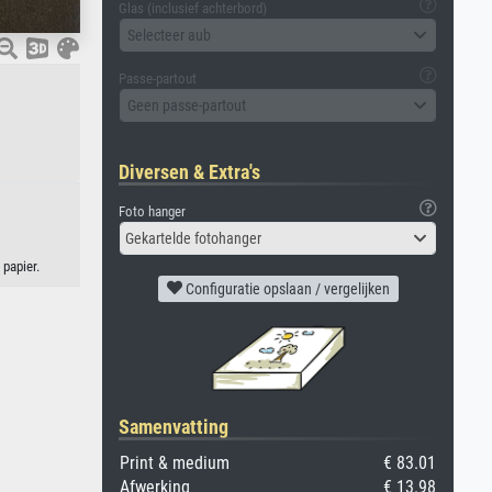
Glas (inclusief achterbord)
Selecteer aub
Passe-partout
Geen passe-partout
Diversen & Extra's
Foto hanger
Gekartelde fotohanger
papier.
Configuratie opslaan / vergelijken
Samenvatting
Print & medium
€ 83.01
Afwerking
€ 13.98