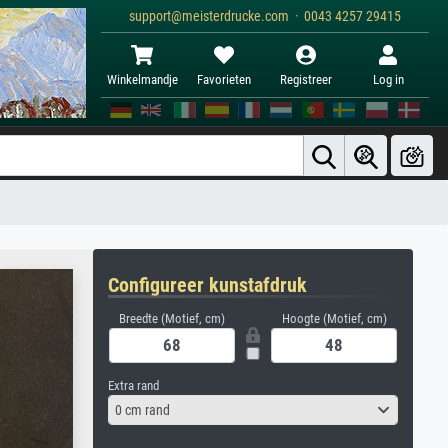
support@meisterdrucke.com · 0043 4257 29415
Winkelmandje
Favorieten
Registreer
Log in
Configureer kunstafdruk
Breedte (Motief, cm)
Hoogte (Motief, cm)
Extra rand
0 cm rand