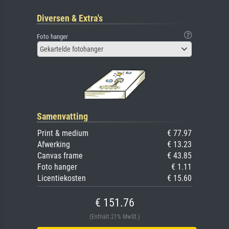
Diversen & Extra's
Foto hanger
Gekartelde fotohanger
Samenvatting
Print & medium
€ 77.97
Afwerking
€ 13.23
Canvas frame
€ 43.85
Foto hanger
€ 1.11
Licentiekosten
€ 15.60
€ 151.76
(Enthält 21% MwSt.)