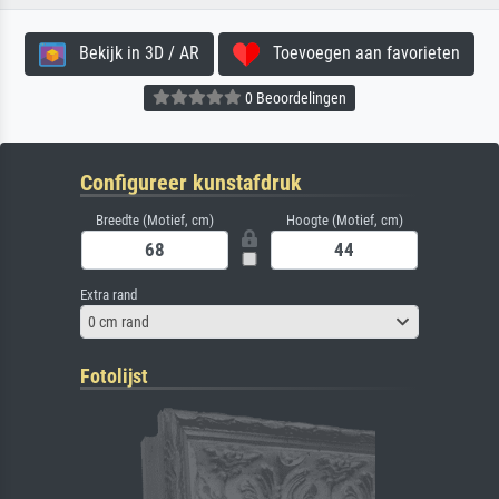
Bekijk in 3D / AR
Toevoegen aan favorieten
0 Beoordelingen
Configureer kunstafdruk
Breedte (Motief, cm)
Hoogte (Motief, cm)
Extra rand
0 cm rand
Fotolijst