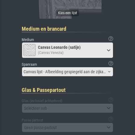
Medium en brancard
Medium
Canvas Leonardo (satijn)
(Canvas Venezia)
Spanraam
Canvas lijst - Afbeelding gespiegeld aan de zijkant
Glas & Passepartout
Glas (inclusief achterbord)
Selecteer aub
Passe-partout
Geen passe-partout