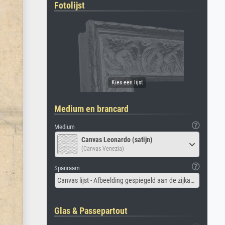
Fotolijst
Medium en brancard
Medium
Canvas Leonardo (satijn)
(Canvas Venezia)
Spanraam
Canvas lijst - Afbeelding gespiegeld aan de zijkant
Glas & Passepartout