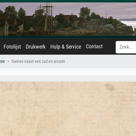
Contact
Fotolijst
Drukwerk
Hulp & Service
ore
Dames naast een zuil en arcade