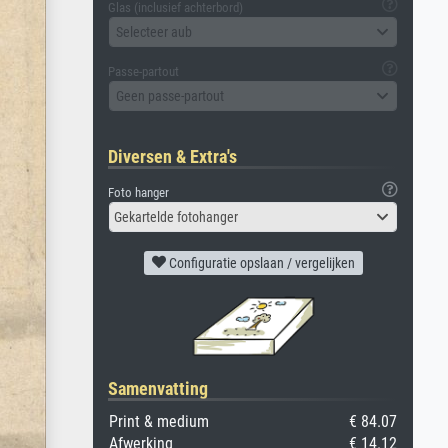
Glas (inclusief achterbord)
Selecteer aub
Passe-partout
Geen passe-partout
Diversen & Extra's
Foto hanger
Gekartelde fotohanger
Configuratie opslaan / vergelijken
Samenvatting
Print & medium
€ 84.07
Afwerking
€ 14.12