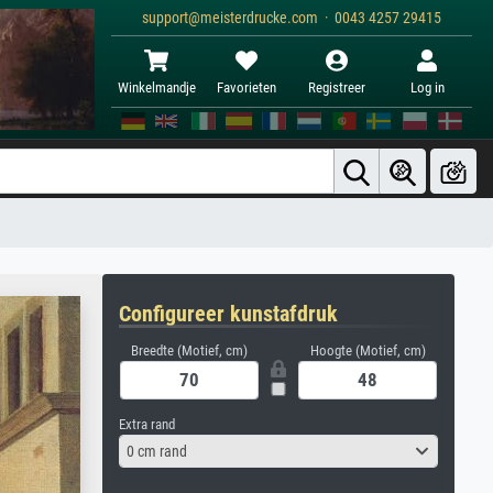
support@meisterdrucke.com · 0043 4257 29415
Winkelmandje
Favorieten
Registreer
Log in
Configureer kunstafdruk
Breedte (Motief, cm)
Hoogte (Motief, cm)
Extra rand
0 cm rand