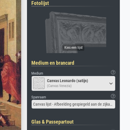
Fotolijst
Medium en brancard
Medium
Canvas Leonardo (satijn)
(Canvas Venezia)
Spanraam
Canvas lijst - Afbeelding gespiegeld aan de zijkant
Glas & Passepartout