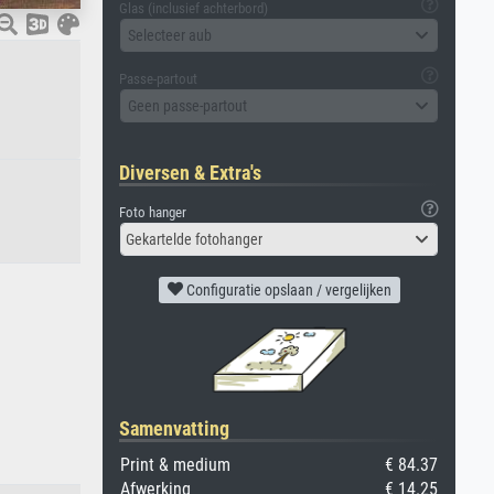
Glas (inclusief achterbord)
Selecteer aub
Passe-partout
Geen passe-partout
Diversen & Extra's
Foto hanger
Gekartelde fotohanger
Configuratie opslaan / vergelijken
Samenvatting
Print & medium
€ 84.37
Afwerking
€ 14.25