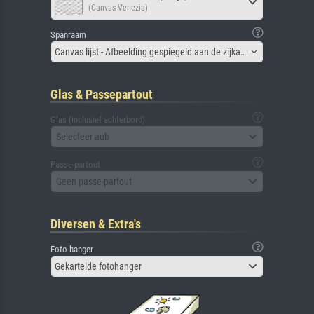
(Canvas Venezia)
Spanraam
Canvas lijst - Afbeelding gespiegeld aan de zijkant
Glas & Passepartout
Glas (inclusief achterbord)
Selecteer aub
Passe-partout
Geen passe-partout
Diversen & Extra's
Foto hanger
Gekartelde fotohanger