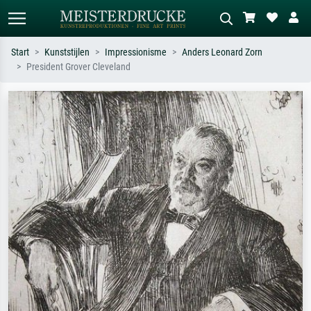
Start
Kunststijlen
Impressionisme
Anders Leonard Zorn
President Grover Cleveland
Standaard zoeken
AI-beeldzoeker
Zoek op kunstenaar, titel of stijl – bijv.
Beschrijf de scène – bijv. groene
Monet, Sterrennacht, impressionisme,
weide, abstract met veel rood, donker
Hokusai-golf, naakt.
olieverfschilderij, staand naakt naast
een boom.