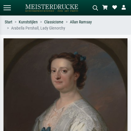
Start
Kunststijlen
Classicisme
Allan Ramsay
Arabella Pershall, Lady Glenorchy
Standaard zoeken
AI-beeldzoeker
Zoek op kunstenaar, titel of stijl – bijv.
Beschrijf de scène – bijv. groene
Monet, Sterrennacht, impressionisme,
weide, abstract met veel rood, donker
Hokusai-golf, naakt.
olieverfschilderij, staand naakt naast
een boom.