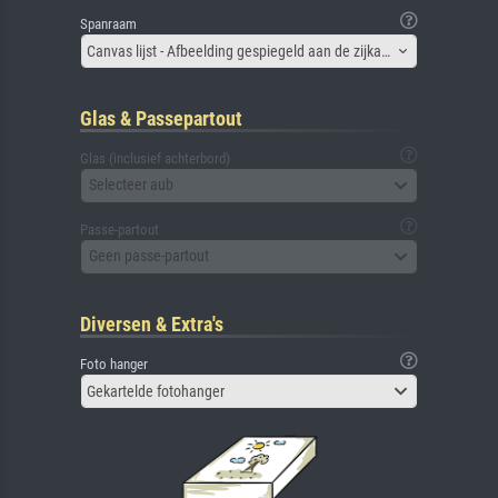
Spanraam
Canvas lijst - Afbeelding gespiegeld aan de zijkant
Glas & Passepartout
Glas (inclusief achterbord)
Selecteer aub
Passe-partout
Geen passe-partout
Diversen & Extra's
Foto hanger
Gekartelde fotohanger