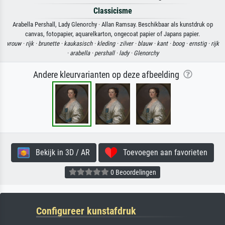
Classicisme
Arabella Pershall, Lady Glenorchy · Allan Ramsay. Beschikbaar als kunstdruk op
canvas, fotopapier, aquarelkarton, ongecoat papier of Japans papier.
vrouw ·
rijk ·
brunette ·
kaukasisch ·
kleding ·
zilver ·
blauw ·
kant ·
boog ·
ernstig ·
rijk
·
arabella ·
pershall ·
lady ·
Glenorchy
Andere kleurvarianten op deze afbeelding
Bekijk in 3D / AR
Toevoegen aan favorieten
0 Beoordelingen
Configureer kunstafdruk