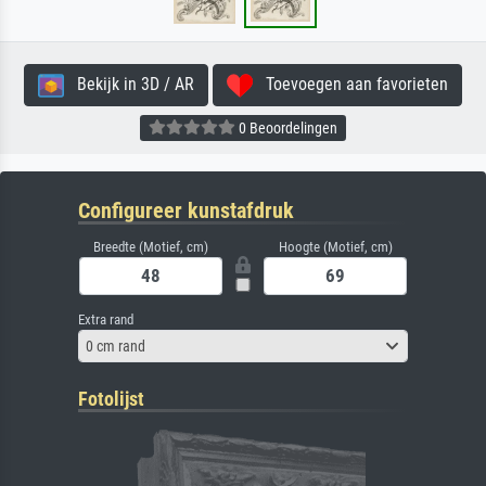
Bekijk in 3D / AR
Toevoegen aan favorieten
0 Beoordelingen
Configureer kunstafdruk
Breedte (Motief, cm)
Hoogte (Motief, cm)
Extra rand
0 cm rand
Fotolijst