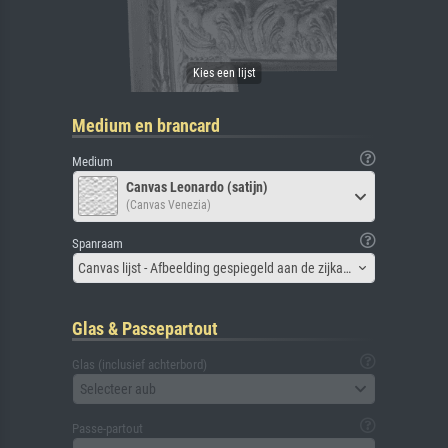
Medium en brancard
Medium
Canvas Leonardo (satijn)
(Canvas Venezia)
Spanraam
Canvas lijst - Afbeelding gespiegeld aan de zijkant
Glas & Passepartout
Glas (inclusief achterbord)
Selecteer aub
Passe-partout